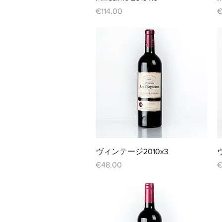
価格
€114.00
€
クイックビュー
ヴィンテージ2010x3
価格
€48.00
€