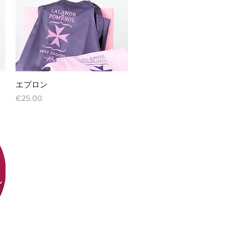
クイックビュー
エプロン
価格
€25.00