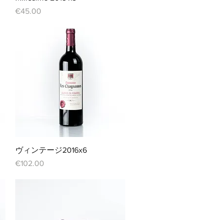
価格
€45.00
クイックビュー
ヴィンテージ2016x6
価格
€102.00