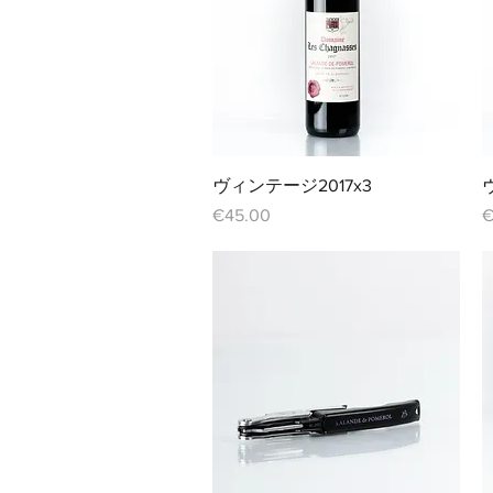
クイックビュー
ヴィンテージ2017x3
価格
€45.00
€