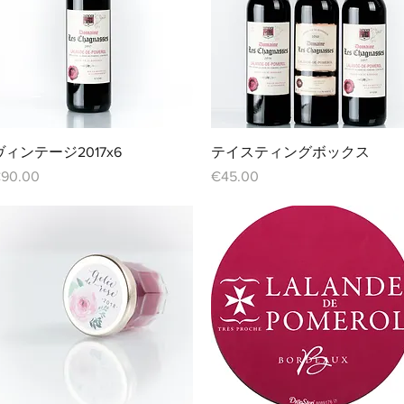
クイックビュー
クイックビュー
ヴィンテージ2017x6
テイスティングボックス
価格
価格
90.00
€45.00