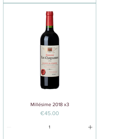
Millésime 2018 x3
価格
€45.00