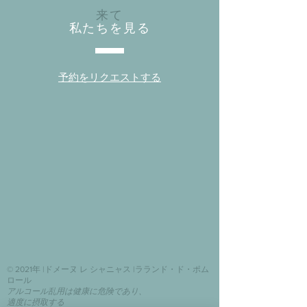
来て
私たちを見る
予約をリクエストする
© 2021年 |ドメーヌ レ シャニャス |ラランド・ド・ポム
ロール
アルコール乱用は健康に危険であり、
適度に摂取する