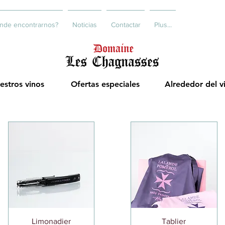
nde encontrarnos?
Noticias
Contactar
Plus...
estros vinos
Ofertas especiales
Alrededor del v
Vista rápida
Vista rápida
Limonadier
Tablier