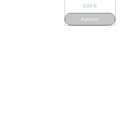
Precio
5,00 €
Agotado