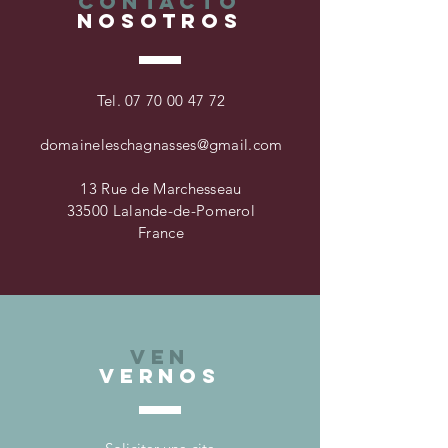
CONTACTO
NOSOTROS
Tel.
07 70 00 47 72
domaineleschagnasses@gmail.com
13 Rue de Marchesseau
33500 Lalande-de-Pomerol
France
VEN
VERNOS