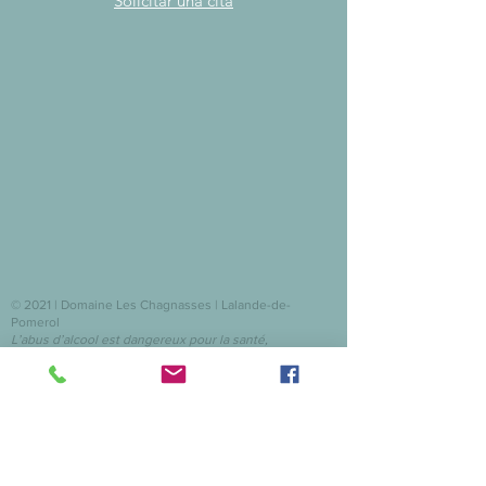
Solicitar una cita
© 2021 | Domaine Les Chagnasses | Lalande-de-
Pomerol
L’abus d’alcool est dangereux pour la santé,
à consommer avec modération
domaineleschagnasses@gmail.com
07 70 00 47 72
Domaine Viticole | Production de vin