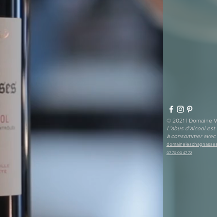
© 2021 | Domaine V
L’abus d’alcool est
à consommer avec
domaineleschagnasse
07 70 00 47 72