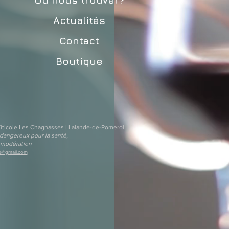
Où nous trouver?
Actualités
Contact
Boutique
iticole Les Chagnasses | Lalande-de-Pomerol
 dangereux pour la santé,
 modération
s@gmail.com