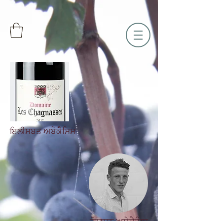
ਇਲੀਸਬਤ ਅਬੇਕੈਸਿਸ