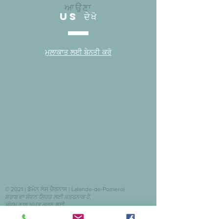
ਆਉਣਾ
US ਦੇਖੋ
ਮੁਲਾਕਾਤ ਲਈ ਬੇਨਤੀ ਕਰੋ
© 2021 | ਡੋਮੇਨ ਲੇਸ ਚੈਗਨਾਸ | Lalande-de-Pomerol
ਸ਼ਰਾਬ ਦਾ ਸੇਵਨ ਸਿਹਤ ਲਈ ਖ਼ਤਰਨਾਕ ਹੈ,
ਸੰਜਮ ਨਾਲ ਖਪਤ ਕਰਨ ਲਈ
domaineleschagnasses@gmail.com