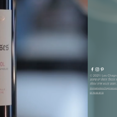
© 2021 | Les Chagna
ਸ਼ਰਾਬ ਦਾ ਸੇਵਨ ਸਿਹਤ 
ਸੰਜਮ ਨਾਲ ਖਪਤ ਕਰਨ
domaineleschagnasse
07 70 00 47 72