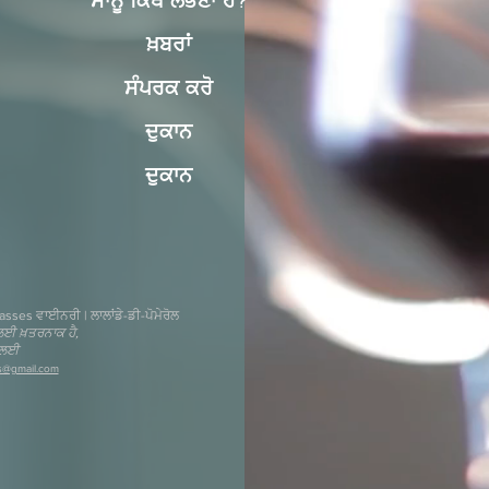
ਸਾਨੂੰ ਕਿੱਥੇ ਲੱਭਣਾ ਹੈ?
ਖ਼ਬਰਾਂ
ਸੰਪਰਕ ਕਰੋ
ਦੁਕਾਨ
ਦੁਕਾਨ
sses ਵਾਈਨਰੀ | ਲਾਲਾਂਡੇ-ਡੀ-ਪੋਮੇਰੋਲ
ਲਈ ਖ਼ਤਰਨਾਕ ਹੈ,
 ਲਈ
s@gmail.com