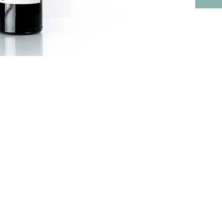
pour ten
suffisa
un vin à
vin rond
qu'est le
couleur
les faire
mais peu
pour aff