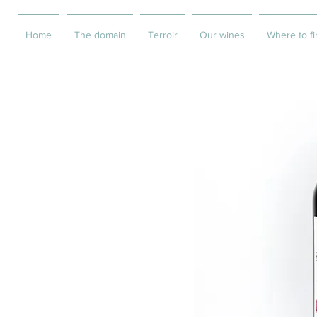
Home
The domain
Terroir
Our wines
Where to fi