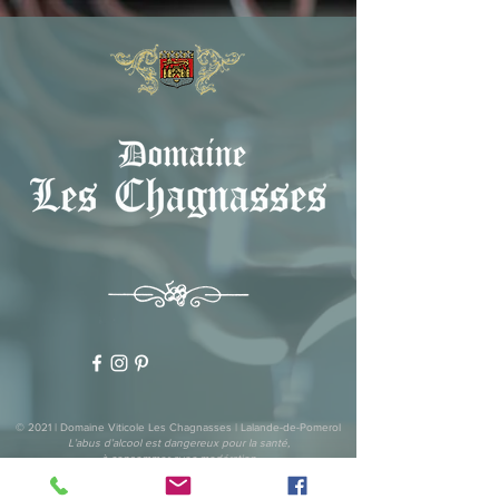
© 2021 | Domaine Viticole Les Chagnasses | Lalande-de-Pomerol
L’abus d’alcool est dangereux pour la santé,
à consommer avec modération
domaineleschagnasses@gmail.com