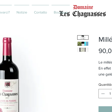
ovarci?
Notizie
Contatto
Boutique
Mill
90,0
Le millés
En effet
une gelé
de la ré
Quantità
nous n'
d'ordina
cépages.
naturell
ceux qui