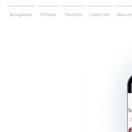
Accoglienza
Il Podere
Territorio
I nostri vini
Dove tr