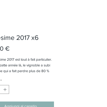
ésime 2017 x6
Prezzo
0 €
ime 2017 est tout à fait particulier.
 cette année là, le vignoble a subi
e qui a fait perdre plus de 80 %
colte. Hélas
*
avons pas pu faire comme
ire : un assemblage de nos
 La sélection s'est faite
ement. Les cabernets francs sont
 ont le mieux résisté. Très petit
Aggiungi al carrello