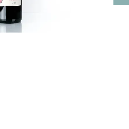
stock de
disposit
à une ma
pourrez
problème
couleur 